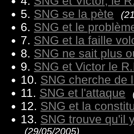
4.
SNG et Victor, le R
5.
SNG se la pète
(2
6.
SNG et le problèm
7.
SNG et la faille vo
8.
SNG ne sait plus où
9.
SNG et Victor le R.
10.
SNG cherche de l
11.
SNG et l'attaque
12.
SNG et la constitu
13.
SNG trouve qu'il 
(29/05/2005)