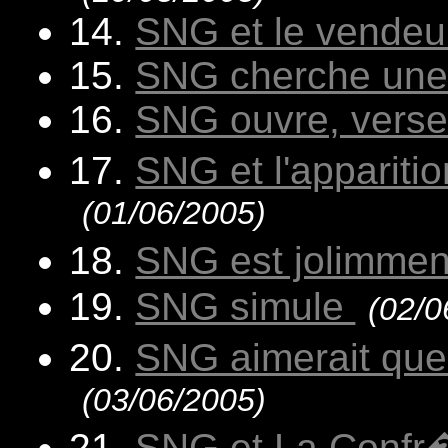
14.
SNG et le vendeu
15.
SNG cherche une
16.
SNG ouvre, verse e
17.
SNG et l'appariti
(01/06/2005)
18.
SNG est jolimme
19.
SNG simule
(02/0
20.
SNG aimerait que
(03/06/2005)
21.
SNG et La Confr�