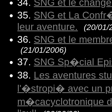
34.
SNG et le change
35.
SNG et La Confr�
leur aventure.
(20/01/
36.
SNG et le membr
(21/01/2006)
37.
SNG Sp�cial Epi
38.
Les aventures stu
l'�stropi� avec un p
m�cacyclotronique da