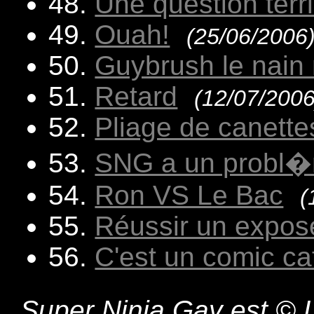
48.
Une question terr
49.
Ouah!
(25/06/2006
50.
Guybrush le nain 
51.
Retard
(12/07/2006
52.
Pliage de canette
53.
SNG a un probl
54.
Ron VS Le Bac
(
55.
Réussir un expos
56.
C'est un comic ca
Super Ninja Gay est © L