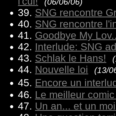
l'cul!
(06/06/06)
39.
SNG rencontre G
40.
SNG rencontre l'i
41.
Goodbye My Lov.
42.
Interlude: SNG ado
43.
Schlak le Hans!
44.
Nouvelle loi
(13/0
45.
Encore un interlu
46.
Le meilleur comi
47.
Un an... et un mois