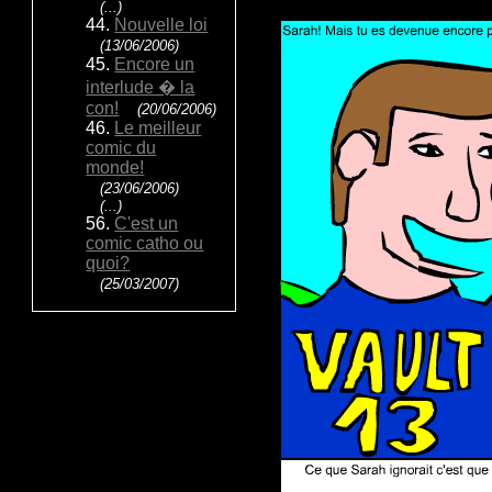
(...)
44.
Nouvelle loi
(13/06/2006)
45.
Encore un
interlude � la
con!
(20/06/2006)
46.
Le meilleur
comic du
monde!
(23/06/2006)
(...)
56.
C'est un
comic catho ou
quoi?
(25/03/2007)