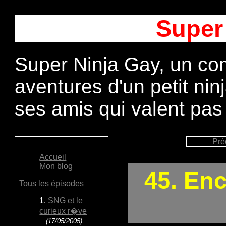
Super
Super Ninja Gay, un com
aventures d'un petit ni
ses amis qui valent pas
Pré
Accueil
Mon blog
45. Enc
Tous les épisodes
1.
SNG et le
curieux r�ve
(17/05/2005)