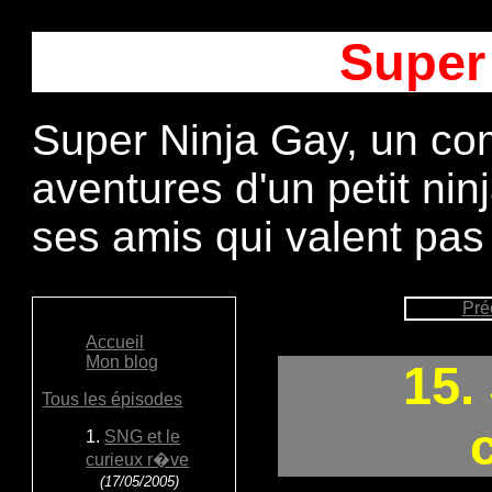
Super
Super Ninja Gay, un com
aventures d'un petit ni
ses amis qui valent pas
Pré
Accueil
Mon blog
15.
Tous les épisodes
1.
SNG et le
curieux r�ve
(17/05/2005)