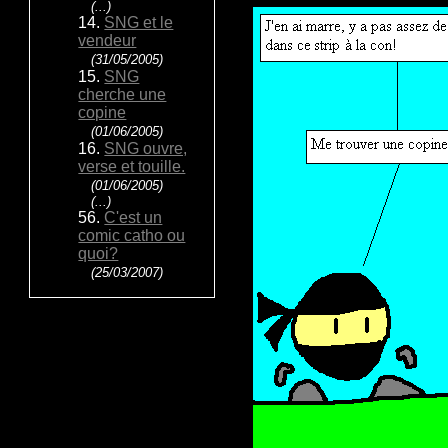
(...)
14.
SNG et le
vendeur
(31/05/2005)
15.
SNG
cherche une
copine
(01/06/2005)
16.
SNG ouvre,
verse et touille.
(01/06/2005)
(...)
56.
C'est un
comic catho ou
quoi?
(25/03/2007)