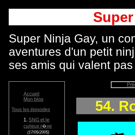
Super
Super Ninja Gay, un com
aventures d'un petit ni
ses amis qui valent pas
Pré
Accueil
Mon blog
54. R
Tous les épisodes
1.
SNG et le
curieux r�ve
(17/05/2005)