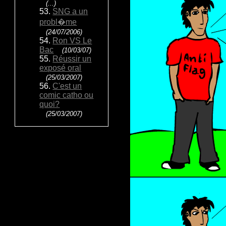
(...)
53.
SNG a un
probl�me
(24/07/2006)
54.
Ron VS Le
Bac
(10/03/07)
55.
Réussir un
exposé oral
(25/03/2007)
56.
C'est un
comic catho ou
quoi?
(25/03/2007)