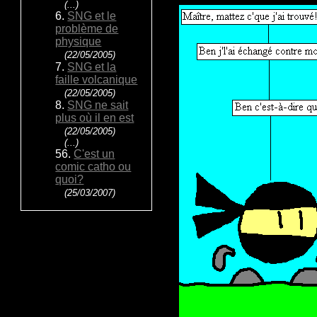
(...)
6.
SNG et le
problème de
physique
(22/05/2005)
7.
SNG et la
faille volcanique
(22/05/2005)
8.
SNG ne sait
plus où il en est
(22/05/2005)
(...)
56.
C'est un
comic catho ou
quoi?
(25/03/2007)