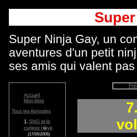
Super
Super Ninja Gay, un com
aventures d'un petit ni
ses amis qui valent pas
Pré
Accueil
Mon blog
7
Tous les épisodes
vo
1.
SNG et le
curieux r�ve
(17/05/2005)