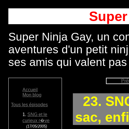
Super
Super Ninja Gay, un com
aventures d'un petit ni
ses amis qui valent pas
Pré
Accueil
Mon blog
23. SNG
Tous les épisodes
sac, enf
1.
SNG et le
curieux r�ve
(17/05/2005)