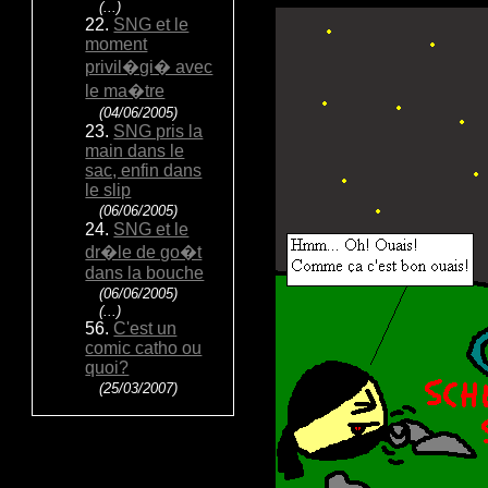
(...)
22.
SNG et le
moment
privil�gi� avec
le ma�tre
(04/06/2005)
23.
SNG pris la
main dans le
sac, enfin dans
le slip
(06/06/2005)
24.
SNG et le
dr�le de go�t
dans la bouche
(06/06/2005)
(...)
56.
C'est un
comic catho ou
quoi?
(25/03/2007)