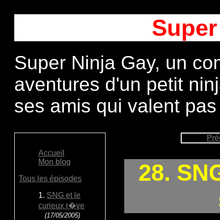
Super
Super Ninja Gay, un com
aventures d'un petit ni
ses amis qui valent pas
Pré
Accueil
Mon blog
28. SN
Tous les épisodes
1.
SNG et le
curieux r�ve
(17/05/2005)