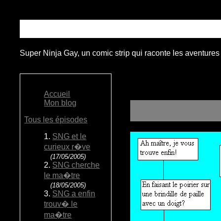
Super Ninja Gay, un comic strip qui raconte les aventures
Accueil
Mon blog
Tous les épisodes
1.
SNG et le
curieux r�ve
(17/05/2005)
2.
SNG cherche
le ma�tre
(18/05/2005)
3.
SNG a enfin
trouv� le
ma�tre