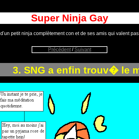
Super Ninja Gay
 d'un petit ninja complètement con et de ses amis qui valent pas
Précédent
/
Suivant
3. SNG a enfin trouv� le