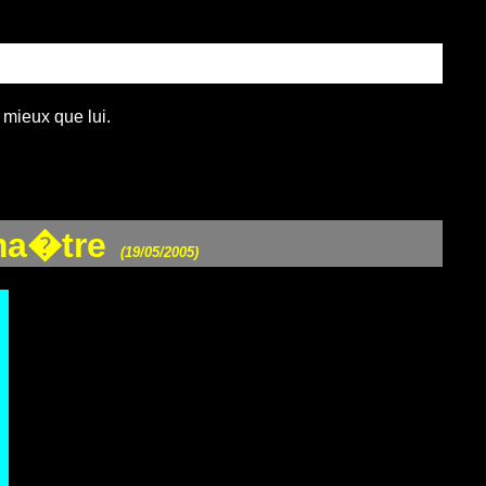
 mieux que lui.
 ma�tre
(19/05/2005)