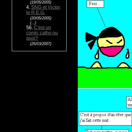
(19/05/2005)
4.
SNG et Victor,
le R.E.G.
(20/05/2005)
(...)
56.
C'est un
comic catho ou
quoi?
(25/03/2007)