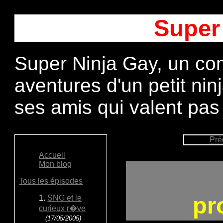
Super
Super Ninja Gay, un com
aventures d'un petit ni
ses amis qui valent pas
Pré
Accueil
Mon blog
Tous les épisodes
pr
1.
SNG et le
curieux r�ve
(17/05/2005)