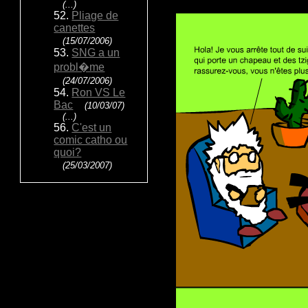
(...)
52.
Pliage de
canettes
(15/07/2006)
53.
SNG a un
probl�me
(24/07/2006)
54.
Ron VS Le
Bac
(10/03/07)
(...)
56.
C'est un
comic catho ou
quoi?
(25/03/2007)