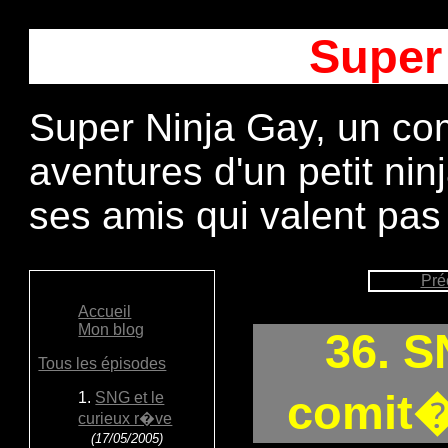
Super
Super Ninja Gay, un com
aventures d'un petit ni
ses amis qui valent pas
Pré
Accueil
Mon blog
36. S
Tous les épisodes
comit�
1.
SNG et le
curieux r�ve
(17/05/2005)