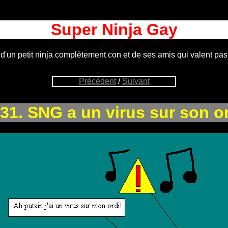
Super Ninja Gay
 d'un petit ninja complètement con et de ses amis qui valent pas
Précédent
/
Suivant
31. SNG a un virus sur son or