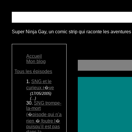
Super Ninja Gay, un comic strip qui raconte les aventures
Accueil
Mon blog
Tous les épisodes
1.
SNG et le
curieux r�ve
(17/05/2005)
(...)
30.
SNG trompe-
la-mort
(�pisode qui n'a
rien � foutre l�
puisqu'il est pas
dans la