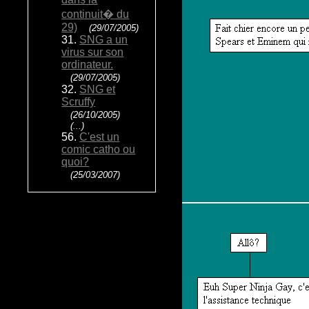
continuit� du
29)
(29/07/2005)
31.
SNG a un
virus sur son
ordinateur.
(29/07/2005)
32.
SNG et
Scruffy
(26/10/2005)
(...)
56.
C'est un
comic catho ou
quoi?
(25/03/2007)