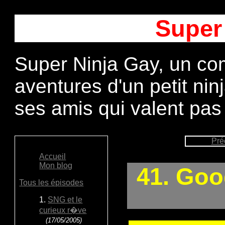
Super
Super Ninja Gay, un com
aventures d'un petit ni
ses amis qui valent pas
Pré
Accueil
Mon blog
41. Goo
Tous les épisodes
1.
SNG et le
curieux r�ve
(17/05/2005)