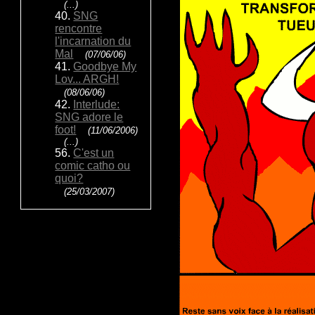
(...)
40.
SNG
rencontre
l'incarnation du
Mal
(07/06/06)
41.
Goodbye My
Lov... ARGH!
(08/06/06)
42.
Interlude:
SNG adore le
foot!
(11/06/2006)
(...)
56.
C'est un
comic catho ou
quoi?
(25/03/2007)