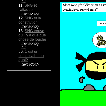
(...)
11.
SNG et
l'attaque
(28/05/2005)
12.
SNG et la
constitution
(29/05/2005)
13.
SNG trouve
qu'il y a quelque
chose de louche
(29/05/2005)
(...)
56.
C'est un
comic catho ou
quoi?
(25/03/2007)