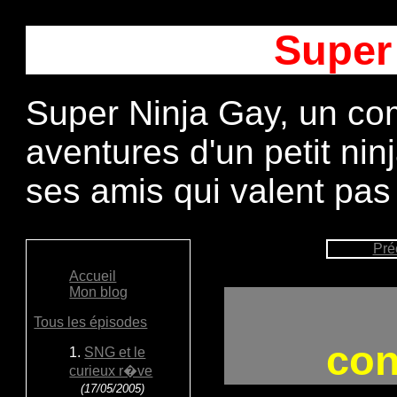
Super
Super Ninja Gay, un com
aventures d'un petit ni
ses amis qui valent pas
Pré
Accueil
Mon blog
Tous les épisodes
con
1.
SNG et le
curieux r�ve
(17/05/2005)