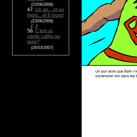
(23/06/2006)
47.
Un an... et un
mois... et 6 jours!
(23/06/2006)
(...)
56.
C'est un
comic catho ou
quoi?
(25/03/2007)