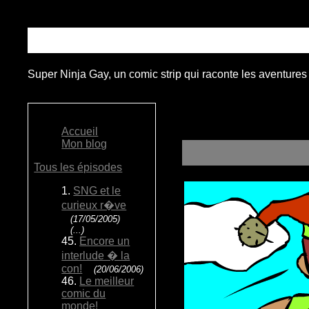
Super Ninja Gay, un comic strip qui raconte les aventures
Accueil
Mon blog
Tous les épisodes
1.
SNG et le
curieux r�ve
(17/05/2005)
(...)
45.
Encore un
interlude � la
con!
(20/06/2006)
46.
Le meilleur
comic du
monde!