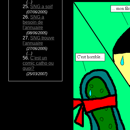
(...)
25.
SNG a soif
(07/06/2005)
26.
SNG a
besoin de
l'annuaire
(08/06/2005)
27.
SNG trouve
l'annuaire
(27/06/2005)
(...)
56.
C'est un
comic catho ou
quoi?
(25/03/2007)