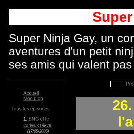
Super
Super Ninja Gay, un com
aventures d'un petit ni
ses amis qui valent pas
Pré
Accueil
Mon blog
26.
Tous les épisodes
l'
1.
SNG et le
curieux r�ve
(17/05/2005)