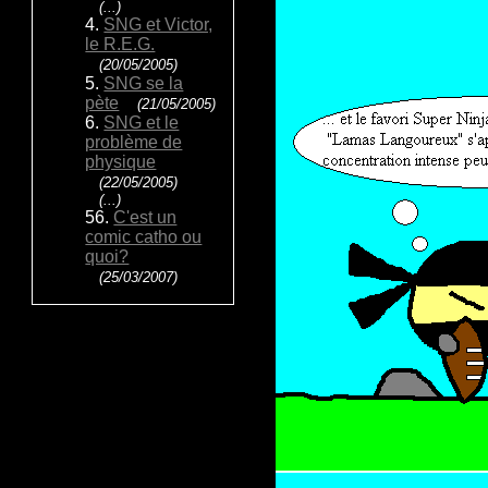
(...)
4.
SNG et Victor,
le R.E.G.
(20/05/2005)
5.
SNG se la
pète
(21/05/2005)
6.
SNG et le
problème de
physique
(22/05/2005)
(...)
56.
C'est un
comic catho ou
quoi?
(25/03/2007)