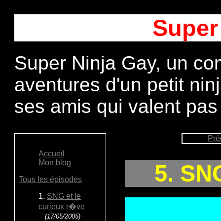
Super
Super Ninja Gay, un com
aventures d'un petit ni
ses amis qui valent pas
Pré
Accueil
Mon blog
5. SNG
Tous les épisodes
1.
SNG et le
curieux r�ve
(17/05/2005)